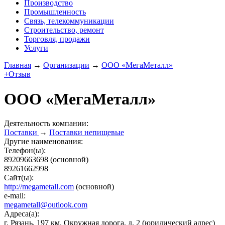
Производство
Промышленность
Связь, телекоммуникации
Строительство, ремонт
Торговля, продажи
Услуги
Главная
→
Организации
→
ООО «МегаМеталл»
+Отзыв
ООО «МегаМеталл»
Деятельность компании:
Поставки
→
Поставки непищевые
Другие наименования:
Телефон(ы):
89209663698
(основной)
89261662998
Сайт(ы):
http://megametall.com
(основной)
e-mail:
megametall@outlook.com
Адреса(а):
г. Рязань, 197 км. Окружная дорога, д. 2
(юридический адрес)