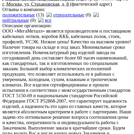
г. Москва, ул. Стахановская, д. 8
(фактический адрес)
Отзывы о компании:
положительные
(13)
отрицательные
(0)
нейтральные
(0)
все
Описание организации:
ООО «МегаМеталл» является производителем и поставщиком
кабельных лотков, коробов ККБ, кабельных полок, стоек,
профилей, УСЭК. Низкие цены! Качество на высоком уровне!
Наличие товара на складе и под заказ. Минимальные сроки
изготовления. Номенклатурный ряд изделий завода на
сегодняшний день составляет более 60 тысяч наименований,
как стандартных, так и изготовленных по специальным
заказам. Большой выбор климатических исполнений
продукции, что позволяет использовать ее в районах с
умеренным, холодным, сухим, влажным и тропическом
климатах. Все изделия сертифицированы и прошли
испытания в соответствии с межгосударственным стандартом
ГОСТ 5150-69 и национальным стандартом Российской
Федерации ГОСТ Р52868-2007, что гарантирует надежность
изделий, а надежность-это одно из главных качеств, которое
является абсолютным критерием в работе с партнерами. Наши
задачи-это оптимальное решение вопроса соотношения цены
и качества, оперативность и индивидуальность работы с
Заказчиком. Выполнение заказа в кратчайшие сроки. Будем
рады видеть Вас в числе наших новых Заказчиков и