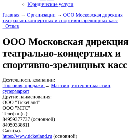
Юридические услуги
Главная
→
Организации
→
ООО Московская дирекция
театрально-концертных и спортивно-зрелищных касс
+Отзыв
ООО Московская дирекция
театрально-концертных и
спортивно-зрелищных касс
Деятельность компании:
Торговля, продажи
→
Магазин, интернет-магазин,
супермаркет
Другие наименования:
ООО "Ticketland"
ООО "МТС"
Телефон(ы):
84959377737
(основной)
84959338611
Сайт(ы):
https://www.ticketland.ru
(основной)