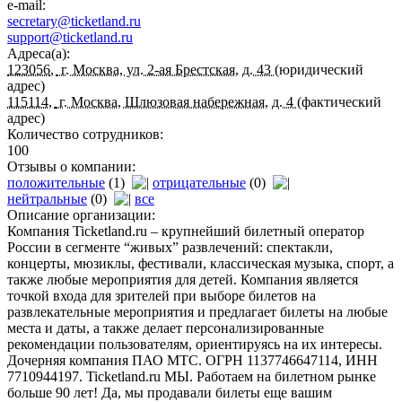
e-mail:
secretary@ticketland.ru
support@ticketland.ru
Адреса(а):
123056
,
г. Москва, ул. 2-ая Брестская, д. 43
(юридический
адрес)
115114
,
г. Москва, Шлюзовая набережная, д. 4
(фактический
адрес)
Количество сотрудников:
100
Отзывы о компании:
положительные
(1)
отрицательные
(0)
нейтральные
(0)
все
Описание организации:
Компания Ticketland.ru – крупнейший билетный оператор
России в сегменте “живых” развлечений: спектакли,
концерты, мюзиклы, фестивали, классическая музыка, спорт, а
также любые мероприятия для детей. Компания является
точкой входа для зрителей при выборе билетов на
развлекательные мероприятия и предлагает билеты на любые
места и даты, а также делает персонализированные
рекомендации пользователям, ориентируясь на их интересы.
Дочерняя компания ПАО МТС. ОГРН 1137746647114, ИНН
7710944197. Ticketland.ru МЫ. Работаем на билетном рынке
больше 90 лет! Да, мы продавали билеты еще вашим