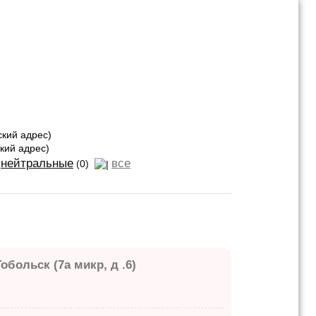
кий адрес)
кий адрес)
нейтральные
все
(0)
больск (7а микр, д .6)