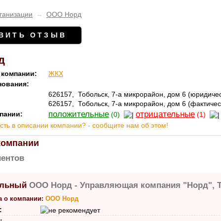
ганизации
→
ООО Норд
ВИТЬ ОТЗЫВ
д
 компании:
ЖКХ
нования:
626157
,
Тобольск, 7-а микрорайон, дом 6
(юридичес
626157
,
Тобольск, 7-а микрорайон, дом 6
(фактичес
положительные
отрицательные
пании:
(0)
(1)
ть в описании компании? - сообщите нам об этом!
компании
ентов
ООО Норд -
Управляющая компания "Норд", То
а о компании:
ООО Норд
: