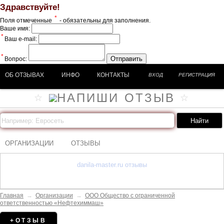
Здравствуйте!
*
Поля отмеченные
- обязательны для заполнения.
Ваше имя:
*
Ваш e-mail:
*
Отправить
Вопрос:
ОБ ОТЗЫВАХ
ИНФО
КОНТАКТЫ
ВХОД
РЕГИСТРАЦИЯ
ОРГАНИЗАЦИИ
ОТЗЫВЫ
danila-master.ru отзывы
Главная
→
Организации
→
ООО Общество с ограниченной
ответственностью «Нефтехиммаш»
+ОТЗЫВ