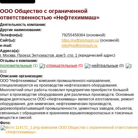
ООО Общество с ограниченной
ответственностью «Нефтехиммаш»
Деятельность компании:
Другие наименования:
Телефон(ы):
79255458364
(основной)
Сайт(ы):
https://nefthimmash.ru/
(основной)
e-mail:
info@nefthimmash.ru
Адреса(а):
г. Москва, Проезд Энтузиастов, дом 5, стр. 1
(юридический адрес)
Отзывы о компании:
положительные
отрицательные
нейтральные
(1)
(0)
(0)
все
Описание организации:
ООО "Нефтехиммаш" компания промышленного направления,
специализируется на производстве нефтегазового оборудования.
Многолетний опыт работы позволил предприятию приобрести большой
опыт в производстве оборудования для различных производств. Основным
видом деятельности ООО «Нефтехиммаш» является изготовление, ремонт
оборудования, для химических, нефтехимических производств,
деревообрабатывающей промышленности, цементных заводов, объектов,
связанных с обращением и хранением взрывопожароопасных и токсичных
веществ и смесей.
Фото: