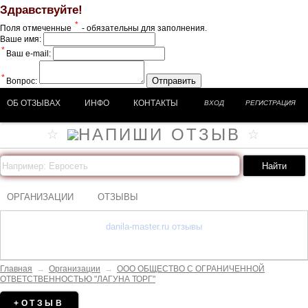
Здравствуйте!
*
Поля отмеченные
- обязательны для заполнения.
Ваше имя:
*
Ваш e-mail:
*
Отправить
Вопрос:
ОБ ОТЗЫВАХ
ИНФО
КОНТАКТЫ
ВХОД
РЕГИСТРАЦИЯ
ОРГАНИЗАЦИИ
ОТЗЫВЫ
danila-master.ru отзывы
Главная
→
Организации
→
ООО ОБЩЕСТВО С ОГРАНИЧЕННОЙ
ОТВЕТСТВЕННОСТЬЮ "ЛАГУНА ТОРГ"
+ОТЗЫВ