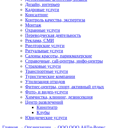
Дизайн, интерьер
Кадровые услуги
Консалтинг
Контроль качества, экспертиза
Монтаж
Охранные услуги
Переводческая деятельность
Реклама, СМИ
Риелторские услуги
Ритуальные услуги
Салоны красоты, парикмахерские
Справочные, call-центры, инфо-центры
Страховые услуги
Транспортные услуги
Туристические компании
Утилизация отходов
Фитнес-центры, спорт, активный отдых
Фото- и видео-услуги
Химчистка, клининг, дезинсекция
Центр развлечений
Кинотеатр
Клубы
Юридические услуги
Главная
→
Организации
→
ООО ОOO АйТи-Воркс