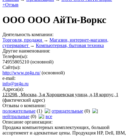
+Отзыв
ООО ОOO АйТи-Воркс
Деятельность компании:
Торговля, продажи
→
Магазин, интернет-магазин,
супермаркет
→
Компьютерная, бытовая техника
Другие наименования:
Телефон(ы):
74955805210
(основной)
Сайт(ы):
http://www.pr4u.ru/
(основной)
e-mail:
info@pr4u.ru
Адреса(а):
123298
,
Москва, 3-я Хорошевская улица, д.18 корпус. 1
(фактический адрес)
Отзывы о компании:
положительные
(1)
отрицательные
(0)
нейтральные
(0)
все
Описание организации:
Продажа компьютерных комплектующих, большой
ассортимент и адекватные цены. Продукция HP, Dell, IBM,