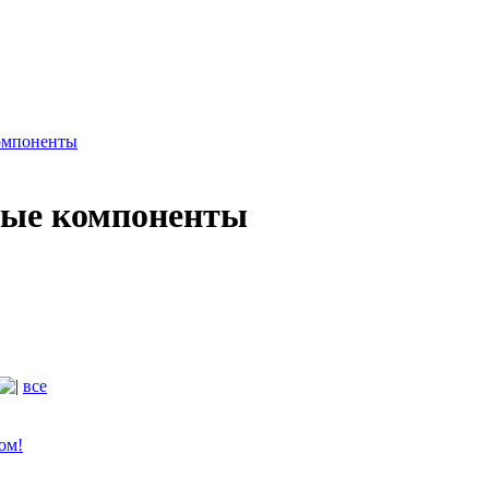
омпоненты
ые компоненты
все
ом!