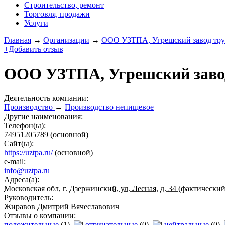
Строительство, ремонт
Торговля, продажи
Услуги
Главная
→
Организации
→
ООО УЗТПА, Угрешский завод тру
+Добавить отзыв
ООО УЗТПА, Угрешский заво
Деятельность компании:
Производство
→
Производство непищевое
Другие наименования:
Телефон(ы):
74951205789
(основной)
Сайт(ы):
https://uztpa.ru/
(основной)
e-mail:
info@uztpa.ru
Адреса(а):
Московская обл, г. Дзержинский, ул. Лесная, д. 34
(фактический
Руководитель:
Жиравов Дмитрий Вячеславович
Отзывы о компании:
положительные
(1)
отрицательные
(0)
нейтральные
(0)