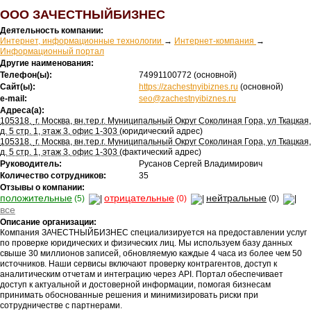
ООО ЗАЧЕСТНЫЙБИЗНЕС
Деятельность компании:
Интернет, информационные технологии
→
Интернет-компания
→
Информационный портал
Другие наименования:
Телефон(ы):
74991100772
(основной)
Сайт(ы):
https://zachestnyibiznes.ru
(основной)
e-mail:
seo@zachestnyibiznes.ru
Адреса(а):
105318
,
г. Москва, вн.тер.г. Муниципальный Округ Соколиная Гора, ул Ткацкая,
д. 5 стр. 1, этаж 3, офис 1-303
(юридический адрес)
105318
,
г. Москва, вн.тер.г. Муниципальный Округ Соколиная Гора, ул Ткацкая,
д. 5 стр. 1, этаж 3, офис 1-303
(фактический адрес)
Руководитель:
Русанов Сергей Владимирович
Количество сотрудников:
35
Отзывы о компании:
положительные
отрицательные
нейтральные
(5)
(0)
(0)
все
Описание организации:
Компания ЗАЧЕСТНЫЙБИЗНЕС специализируется на предоставлении услуг
по проверке юридических и физических лиц. Мы используем базу данных
свыше 30 миллионов записей, обновляемую каждые 4 часа из более чем 50
источников. Наши сервисы включают проверку контрагентов, доступ к
аналитическим отчетам и интеграцию через API. Портал обеспечивает
доступ к актуальной и достоверной информации, помогая бизнесам
принимать обоснованные решения и минимизировать риски при
сотрудничестве с партнерами.