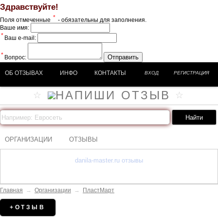
Здравствуйте!
*
Поля отмеченные
- обязательны для заполнения.
Ваше имя:
*
Ваш e-mail:
*
Отправить
Вопрос:
ОБ ОТЗЫВАХ
ИНФО
КОНТАКТЫ
ВХОД
РЕГИСТРАЦИЯ
ОРГАНИЗАЦИИ
ОТЗЫВЫ
danila-master.ru отзывы
Главная
→
Организации
→
ПластМарт
+ОТЗЫВ