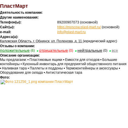
ПластМарт
Деятельность компании:
Другие наименования:
Телефон(ы):
89200907073
(основной)
Сайт(ы):
https://moscow.plast-mart.ru/
(основной)
e-mail:
info@plast-mart.ru
Адреса(а):
Калужская Область, г. Обнинск, ул. Поленова, д. 11
(юридический адрес)
Отзывы о компании:
положительные
отрицательные
нейтральные
все
(6)
(0)
(0)
Описание организации:
Мы предлагаем: • Пластиковые ящики • Емкости для отходов • Большие
контейнеры • Кухонный инвентарь для предприятий общественного питания
• Наливная тара • Паллеты и поддоны • Термоконтейнеры и аксессуары •
Оборудование для склада • Антистатическая тара
Фото: