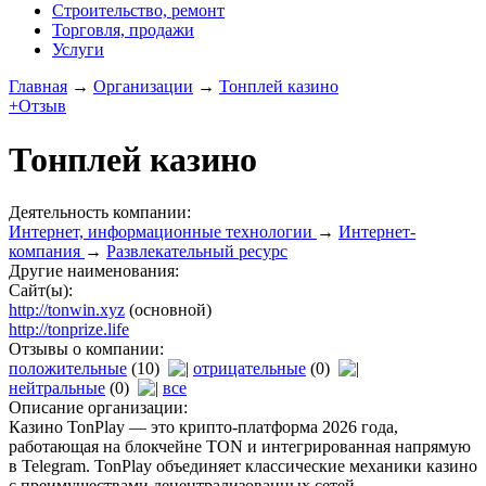
Строительство, ремонт
Торговля, продажи
Услуги
Главная
→
Организации
→
Тонплей казино
+Отзыв
Тонплей казино
Деятельность компании:
Интернет, информационные технологии
→
Интернет-
компания
→
Развлекательный ресурс
Другие наименования:
Сайт(ы):
http://tonwin.xyz
(основной)
http://tonprize.life
Отзывы о компании:
положительные
(10)
отрицательные
(0)
нейтральные
(0)
все
Описание организации:
Казино TonPlay — это крипто-платформа 2026 года,
работающая на блокчейне TON и интегрированная напрямую
в Telegram. TonPlay объединяет классические механики казино
с преимуществами децентрализованных сетей.