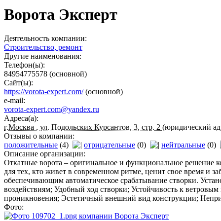
Ворота Эксперт
Деятельность компании:
Строительство, ремонт
Другие наименования:
Телефон(ы):
84954775578
(основной)
Сайт(ы):
https://vorota-expert.com/
(основной)
e-mail:
vorota-expert.com@yandex.ru
Адреса(а):
г.Москва , ул. Подольских Курсантов, 3, стр. 2
(юридический ад
Отзывы о компании:
положительные
(4)
отрицательные
(0)
нейтральные
(0)
Описание организации:
Откатные ворота – оригинальное и функциональное решение 
для тех, кто живет в современном ритме, ценит свое время и 
обеспечивающим автоматическое срабатывание створки. Устан
воздействиям; Удобный ход створки; Устойчивость к ветровым
проникновения; Эстетичный внешний вид конструкции; Непри
Фото: