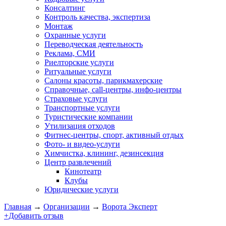
Консалтинг
Контроль качества, экспертиза
Монтаж
Охранные услуги
Переводческая деятельность
Реклама, СМИ
Риелторские услуги
Ритуальные услуги
Салоны красоты, парикмахерские
Справочные, call-центры, инфо-центры
Страховые услуги
Транспортные услуги
Туристические компании
Утилизация отходов
Фитнес-центры, спорт, активный отдых
Фото- и видео-услуги
Химчистка, клининг, дезинсекция
Центр развлечений
Кинотеатр
Клубы
Юридические услуги
Главная
→
Организации
→
Ворота Эксперт
+Добавить отзыв