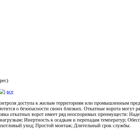
рес)
все
контроля доступа к жилым территориям или промышленным пред
заботится о безопасности своих близких. Откатные ворота могу
овка откатных ворот имеет ряд неоспоримых преимуществ: Наде
 нагрузкам; Инертность к осадкам и перепадам температур; Обе
хотливый уход; Простой монтаж; Длительный срок службы.