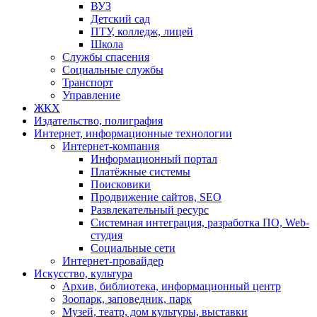
ВУЗ
Детский сад
ПТУ, колледж, лицей
Школа
Службы спасения
Социальные службы
Транспорт
Управление
ЖКХ
Издательство, полиграфия
Интернет, информационные технологии
Интернет-компания
Информационный портал
Платёжные системы
Поисковики
Продвижение сайтов, SEO
Развлекательный ресурс
Системная интеграция, разработка ПО, Web-
студия
Социальные сети
Интернет-провайдер
Искусство, культура
Архив, библиотека, информационный центр
Зоопарк, заповедник, парк
Музей, театр, дом культуры, выставки