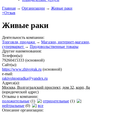
Главная
→
Организации
→
Живые раки
+Отзыв
Живые раки
Деятельность компании:
Торговля, продажи
→
Магазин, интернет-магазин,
супермаркет
→
Продовольственные товары
Другие наименования:
Телефон(ы):
79260415333
(основной)
Сайт(ы):
https://www.zhivojrak.ru
(основной)
e-mail:
rakivolgogradka@yandex.ru
Адреса(а):
Москва, Волгоградский проспект, дом 32, корп. 8а
(юридический адрес)
Отзывы о компании:
положительные
(1)
отрицательные
(1)
нейтральные
(0)
все
Описание организации: