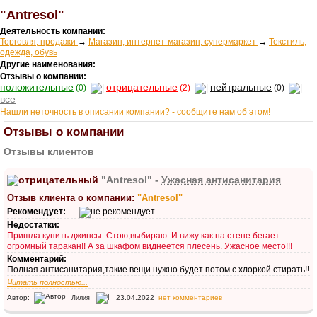
"Antresol"
Деятельность компании:
Торговля, продажи
→
Магазин, интернет-магазин, супермаркет
→
Текстиль,
одежда, обувь
Другие наименования:
Отзывы о компании:
положительные
отрицательные
нейтральные
(0)
(2)
(0)
все
Нашли неточность в описании компании? - сообщите нам об этом!
Отзывы о компании
Отзывы клиентов
"Antresol" -
Ужасная антисанитария
Отзыв клиента о компании:
"Antresol"
Рекомендует:
Недостатки:
Пришла купить джинсы. Стою,выбираю. И вижу как на стене бегает
огромный таракан!! А за шкафом виднеется плесень. Ужасное место!!!
Комментарий:
Полная антисанитария,такие вещи нужно будет потом с хлоркой стирать!!
Читать полностью...
Автор:
23.04.2022
нет комментариев
Лилия