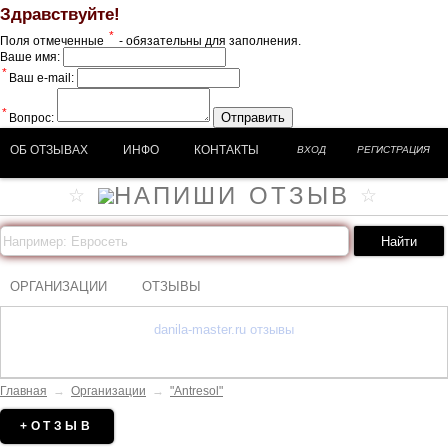
Здравствуйте!
*
Поля отмеченные
- обязательны для заполнения.
Ваше имя:
*
Ваш e-mail:
*
Отправить
Вопрос:
ОБ ОТЗЫВАХ
ИНФО
КОНТАКТЫ
ВХОД
РЕГИСТРАЦИЯ
ОРГАНИЗАЦИИ
ОТЗЫВЫ
danila-master.ru отзывы
Главная
→
Организации
→
"Antresol"
+ОТЗЫВ