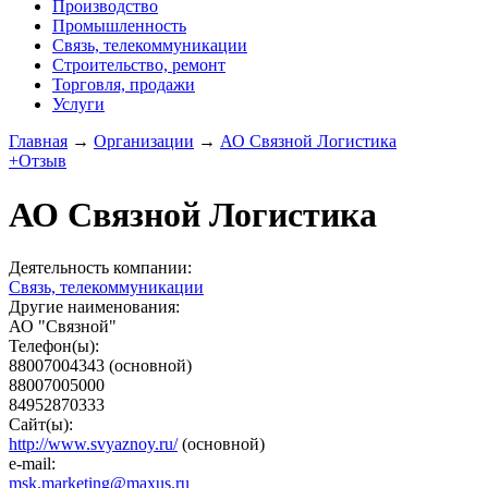
Производство
Промышленность
Связь, телекоммуникации
Строительство, ремонт
Торговля, продажи
Услуги
Главная
→
Организации
→
АО Связной Логистика
+Отзыв
АО Связной Логистика
Деятельность компании:
Связь, телекоммуникации
Другие наименования:
АО "Связной"
Телефон(ы):
88007004343
(основной)
88007005000
84952870333
Сайт(ы):
http://www.svyaznoy.ru/
(основной)
e-mail:
msk.marketing@maxus.ru