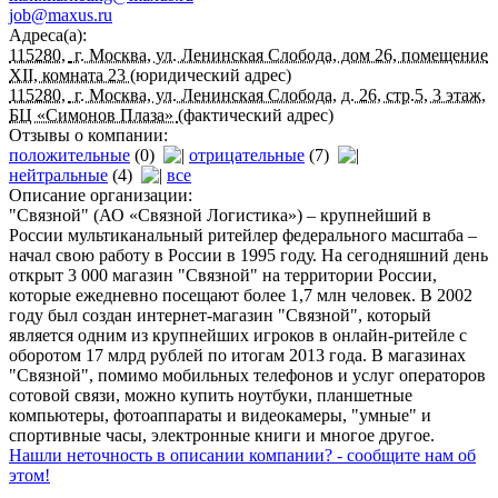
job@maxus.ru
Адреса(а):
115280
,
г. Москва, ул. Ленинская Слобода, дом 26, помещение
XII, комната 23
(юридический адрес)
115280
,
г. Москва, ул. Ленинская Слобода, д. 26, стр.5, 3 этаж,
БЦ «Симонов Плаза»
(фактический адрес)
Отзывы о компании:
положительные
(0)
отрицательные
(7)
нейтральные
(4)
все
Описание организации:
"Связной" (АО «Связной Логистика») – крупнейший в
России мультиканальный ритейлер федерального масштаба –
начал свою работу в России в 1995 году. На сегодняшний день
открыт 3 000 магазин "Связной" на территории России,
которые ежедневно посещают более 1,7 млн человек. В 2002
году был создан интернет-магазин "Связной", который
является одним из крупнейших игроков в онлайн-ритейле с
оборотом 17 млрд рублей по итогам 2013 года. В магазинах
"Связной", помимо мобильных телефонов и услуг операторов
сотовой связи, можно купить ноутбуки, планшетные
компьютеры, фотоаппараты и видеокамеры, "умные" и
спортивные часы, электронные книги и многое другое.
Нашли неточность в описании компании? - сообщите нам об
этом!