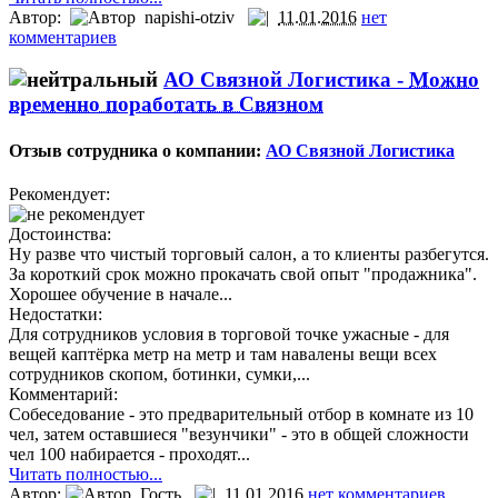
Автор:
napishi-otziv
11.01.2016
нет
комментариев
АО Связной Логистика -
Можно
временно поработать в Связном
Отзыв сотрудника о компании:
АО Связной Логистика
Рекомендует:
Достоинства:
Ну разве что чистый торговый салон, а то клиенты разбегутся.
За короткий срок можно прокачать свой опыт "продажника".
Хорошее обучение в начале...
Недостатки:
Для сотрудников условия в торговой точке ужасные - для
вещей каптёрка метр на метр и там навалены вещи всех
сотрудников скопом, ботинки, сумки,...
Комментарий:
Собеседование - это предварительный отбор в комнате из 10
чел, затем оставшиеся "везунчики" - это в общей сложности
чел 100 набирается - проходят...
Читать полностью...
Автор:
Гость
11.01.2016
нет комментариев