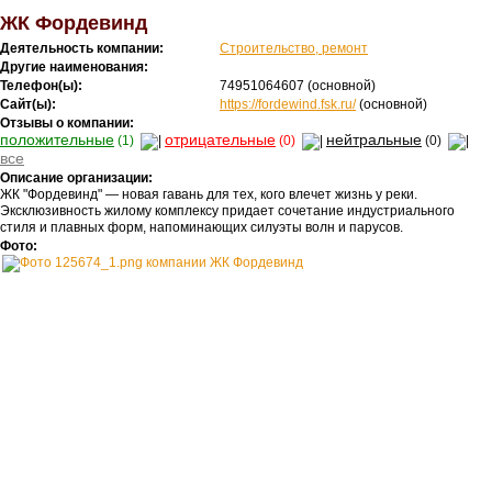
ЖК Фордевинд
Деятельность компании:
Строительство, ремонт
Другие наименования:
Телефон(ы):
74951064607
(основной)
Сайт(ы):
https://fordewind.fsk.ru/
(основной)
Отзывы о компании:
положительные
отрицательные
нейтральные
(1)
(0)
(0)
все
Описание организации:
ЖК "Фордевинд" — новая гавань для тех, кого влечет жизнь у реки.
Эксклюзивность жилому комплексу придает сочетание индустриального
стиля и плавных форм, напоминающих силуэты волн и парусов.
Фото: