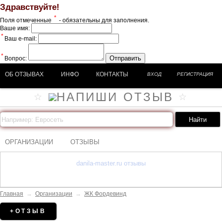
Здравствуйте!
*
Поля отмеченные
- обязательны для заполнения.
Ваше имя:
*
Ваш e-mail:
*
Отправить
Вопрос:
ОБ ОТЗЫВАХ
ИНФО
КОНТАКТЫ
ВХОД
РЕГИСТРАЦИЯ
ОРГАНИЗАЦИИ
ОТЗЫВЫ
danila-master.ru отзывы
Главная
→
Организации
→
ЖК Фордевинд
+ОТЗЫВ