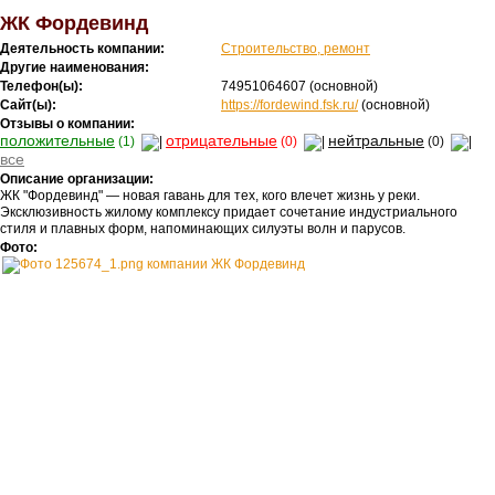
ЖК Фордевинд
Деятельность компании:
Строительство, ремонт
Другие наименования:
Телефон(ы):
74951064607
(основной)
Сайт(ы):
https://fordewind.fsk.ru/
(основной)
Отзывы о компании:
положительные
отрицательные
нейтральные
(1)
(0)
(0)
все
Описание организации:
ЖК "Фордевинд" — новая гавань для тех, кого влечет жизнь у реки.
Эксклюзивность жилому комплексу придает сочетание индустриального
стиля и плавных форм, напоминающих силуэты волн и парусов.
Фото: