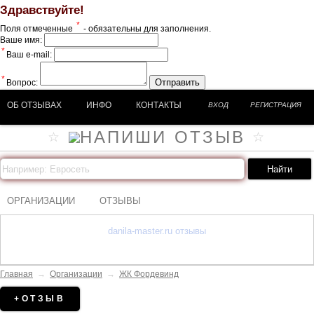
Здравствуйте!
*
Поля отмеченные
- обязательны для заполнения.
Ваше имя:
*
Ваш e-mail:
*
Отправить
Вопрос:
ОБ ОТЗЫВАХ
ИНФО
КОНТАКТЫ
ВХОД
РЕГИСТРАЦИЯ
ОРГАНИЗАЦИИ
ОТЗЫВЫ
danila-master.ru отзывы
Главная
→
Организации
→
ЖК Фордевинд
+ОТЗЫВ